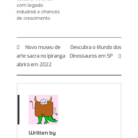
com legado
industrial e chances
de crescimento
Navegação
Novo museu de
Descubra o Mundo dos
arte sacra no Ipiranga
Dinossauros em SP
de
abrirá em 2022
Post
Written by