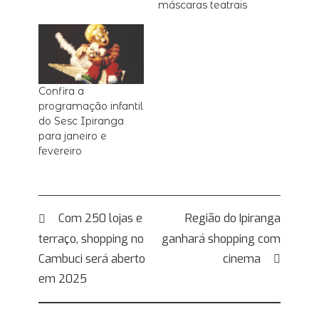
máscaras teatrais
Confira a
programação infantil
do Sesc Ipiranga
para janeiro e
fevereiro
Navegação
Com 250 lojas e
Região do Ipiranga
terraço, shopping no
ganhará shopping com
de
Cambuci será aberto
cinema
Post
em 2025