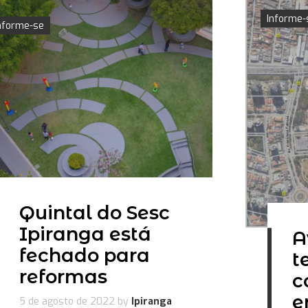
Informe-
nforme-se
Quintal do Sesc
Ipiranga está
A
fechado para
t
reformas
c
e
5 de agosto de 2022
by
Ipiranga