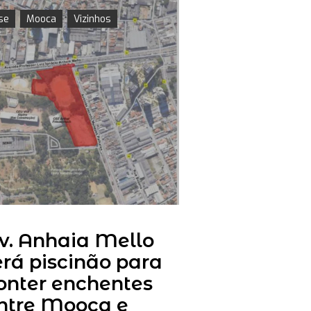
se
Mooca
Vizinhos
v. Anhaia Mello
erá piscinão para
onter enchentes
ntre Mooca e