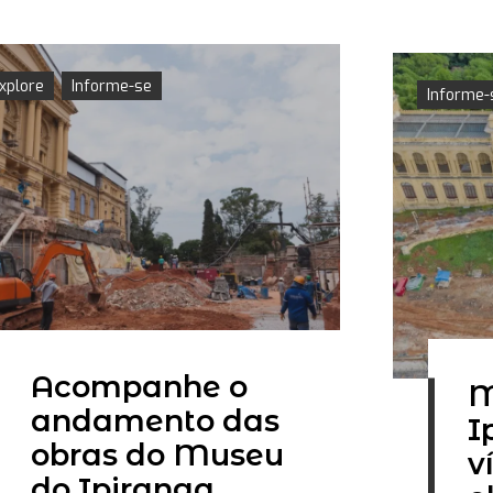
xplore
Informe-se
Informe-
Acompanhe o
M
andamento das
I
obras do Museu
v
do Ipiranga