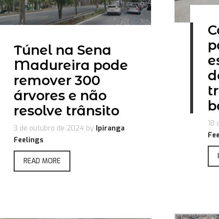
C
p
Túnel na Sena
e
Madureira pode
d
remover 300
t
árvores e não
b
resolve trânsito
18 
3 de outubro de 2024
by
Ipiranga
Fee
Feelings
READ MORE