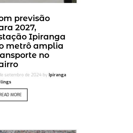
om previsão
ara 2027,
stação Ipiranga
o metrô amplia
ransporte no
airro
de setembro de 2024
by
Ipiranga
lings
READ MORE