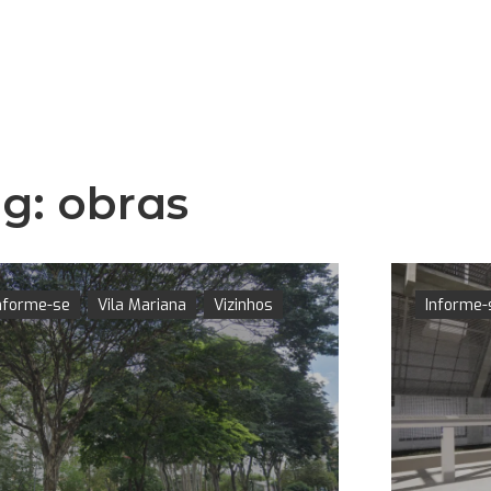
ag:
obras
nforme-se
Vila Mariana
Vizinhos
Informe-