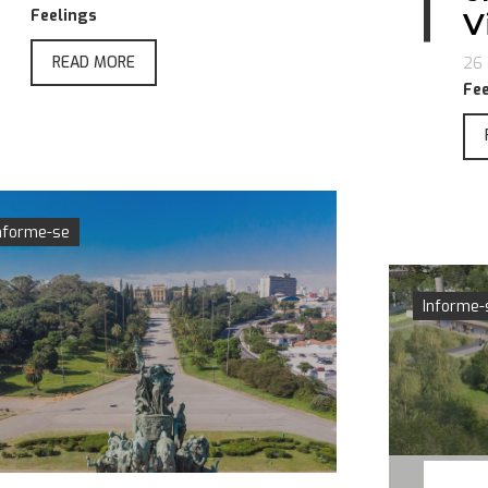
Feelings
V
READ MORE
26 
Fee
nforme-se
Informe-