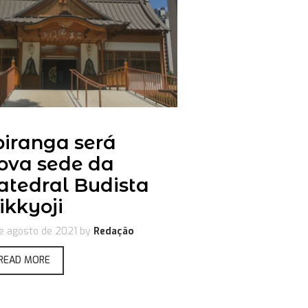
piranga será
ova sede da
atedral Budista
ikkyoji
e agosto de 2021
by
Redação
READ MORE