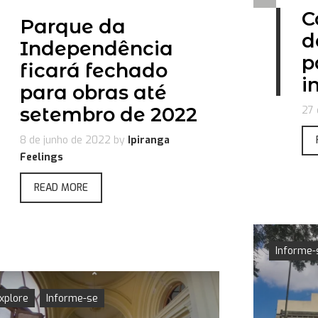
C
Parque da
d
Independência
p
ficará fechado
i
para obras até
setembro de 2022
27 
8 de junho de 2022
by
Ipiranga
Feelings
READ MORE
Informe-
xplore
Informe-se