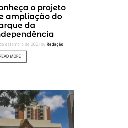
onheça o projeto
e ampliação do
arque da
ndependência
de setembro de 2021
by
Redação
READ MORE
se