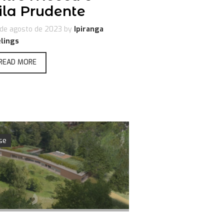
ila Prudente
de agosto de 2023
by
Ipiranga
lings
READ MORE
se