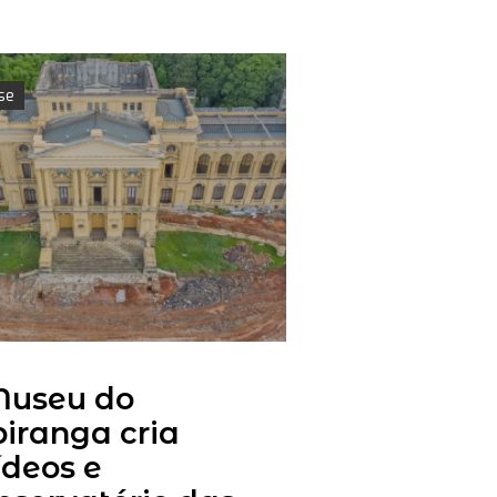
se
useu do
piranga cria
ídeos e