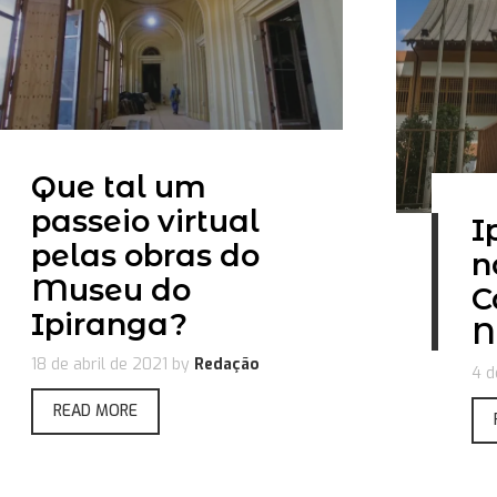
Que tal um
passeio virtual
I
pelas obras do
n
Museu do
C
Ipiranga?
N
18 de abril de 2021
by
Redação
4 d
READ MORE