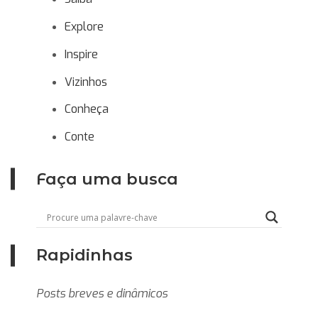
Explore
Inspire
Vizinhos
Conheça
Conte
Faça uma busca
Rapidinhas
Posts breves e dinâmicos
Rolê de bruxa: confira 5 eventos de
Evento imersivo chega a SP com