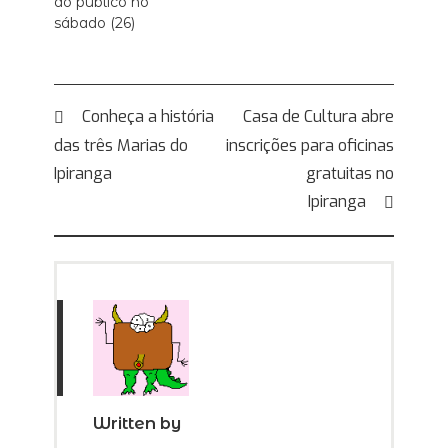
ao público no
sábado (26)
Navegação
Conheça a história
Casa de Cultura abre
das três Marias do
inscrições para oficinas
de
Ipiranga
gratuitas no
Post
Ipiranga
Written by