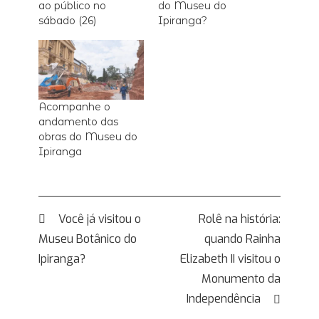
ao público no
do Museu do
sábado (26)
Ipiranga?
Acompanhe o
andamento das
obras do Museu do
Ipiranga
Navegação
Você já visitou o
Rolê na história:
Museu Botânico do
quando Rainha
de
Ipiranga?
Elizabeth II visitou o
Post
Monumento da
Independência