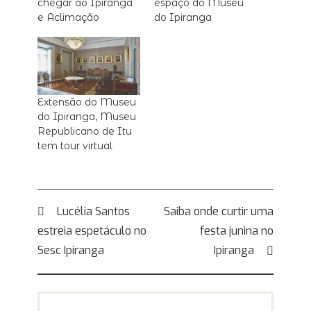
chegar ao Ipiranga
espaço do Museu
e Aclimação
do Ipiranga
Extensão do Museu
do Ipiranga, Museu
Republicano de Itu
tem tour virtual
Navegação
Lucélia Santos
Saiba onde curtir uma
estreia espetáculo no
festa junina no
de
Sesc Ipiranga
Ipiranga
Post