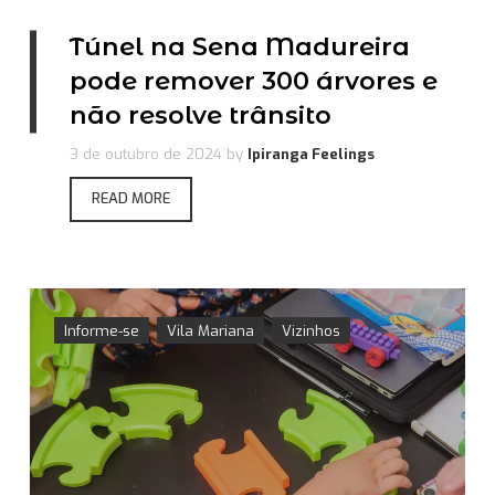
Túnel na Sena Madureira
pode remover 300 árvores e
não resolve trânsito
3 de outubro de 2024
by
Ipiranga Feelings
READ MORE
Informe-se
Vila Mariana
Vizinhos