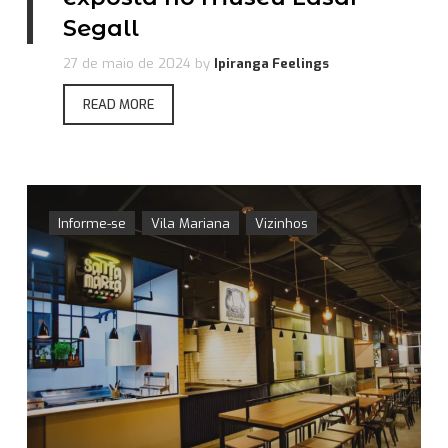
Segall
27 de maio de 2024
by
Ipiranga Feelings
READ MORE
Informe-se
Vila Mariana
Vizinhos