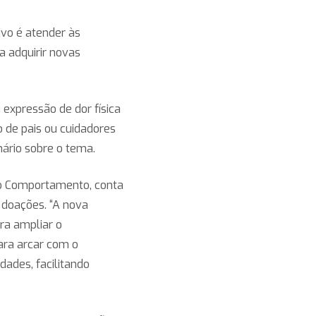
ivo é atender às
a adquirir novas
.
expressão de dor física
o de pais ou cuidadores
ário sobre o tema.
 do Comportamento, conta
r doações. “A nova
ra ampliar o
ara arcar com o
dades, facilitando