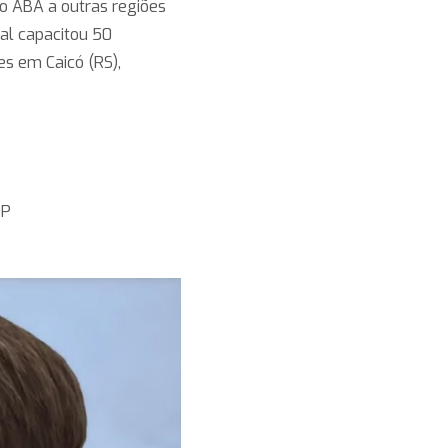
ão ABA a outras regiões
ual capacitou 50
es em Caicó (RS),
SP