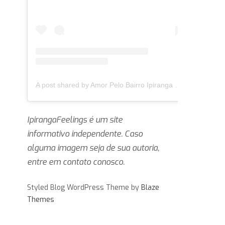
A post shared by Amor Pelo Bairro Ipiranga 🏛 (@ipirangafeelings)
IpirangaFeelings é um site
informativo independente. Caso
alguma imagem seja de sua autoria,
entre em contato conosco.
Styled Blog WordPress Theme by
Blaze
Themes