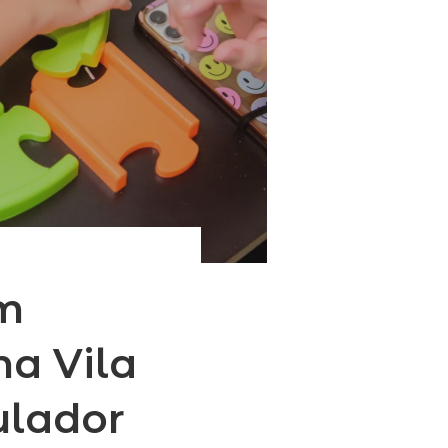
em
na Vila
ulador