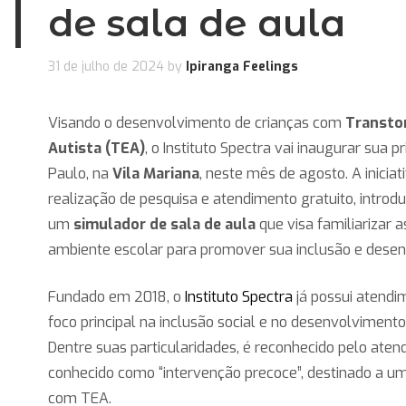
de sala de aula
31 de julho de 2024
by
Ipiranga Feelings
Visando o desenvolvimento de crianças com
Transto
Autista (TEA)
, o Instituto Spectra vai inaugurar sua 
Paulo, na
Vila Mariana
, neste mês de agosto. A inicia
realização de pesquisa e atendimento gratuito, introdu
um
simulador de sala de aula
que visa familiarizar 
ambiente escolar para promover sua inclusão e dese
Fundado em 2018, o
Instituto Spectra
já possui atend
foco principal na inclusão social e no desenvolvimen
Dentre suas particularidades, é reconhecido pelo aten
conhecido como “intervenção precoce”, destinado a um
com TEA.