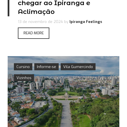
chegar ao Ipiranga e
Aclimação
13 de novembro de 2024
by
Ipiranga Feelings
READ MORE
Cursino
Informe-se
Vila Gumercindo
Vizinhos