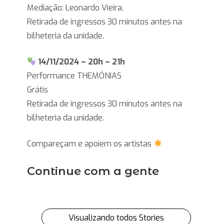
Mediação: Leonardo Vieira.
Retirada de ingressos 30 minutos antes na
bilheteria da unidade.
14/11/2024 – 20h – 21h
Performance THEMÔNIAS
Grátis
Retirada de ingressos 30 minutos antes na
bilheteria da unidade.
Compareçam e apoiem os artistas
Continue com a gente
8 motivos
Conheça o
Loja de
para
novo
antiguidades
visitar o
espaço
funciona
Sesc
cultural
como bar em
Ipiranga
do
SP
Visualizando todos Stories