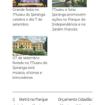
Grande festa no
Museu e Sesc
Museu do Ipiranga
Ipiranga promovem
celebra o dia 7 de
ações no Parque da
setembro
Independência e no
Jardim Francês
07 de setembro:
feriado no Museu do
Ipiranga terá
música, oficinas e
brincadeiras
Navegação
Metrô no Parque
Orçamento Cidadão: