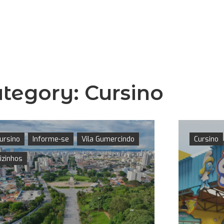
tegory:
Cursino
ursino
Informe-se
Vila Gumercindo
Cursino
izinhos