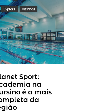
Explore
Vizinhos
lanet Sport:
cademia na
ursino é a mais
ompleta da
egião