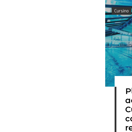
Cursino
P
a
C
c
r