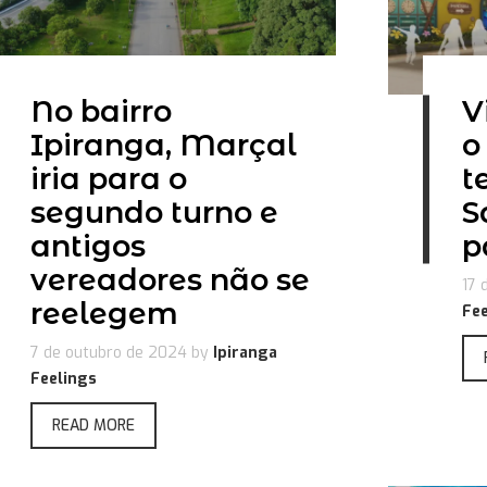
No bairro
V
Ipiranga, Marçal
o
iria para o
t
segundo turno e
S
antigos
p
vereadores não se
17 
reelegem
Fee
7 de outubro de 2024
by
Ipiranga
Feelings
READ MORE