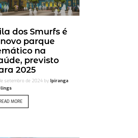
ila dos Smurfs é
 novo parque
emático na
aúde, previsto
ara 2025
de setembro de 2024
by
Ipiranga
lings
READ MORE