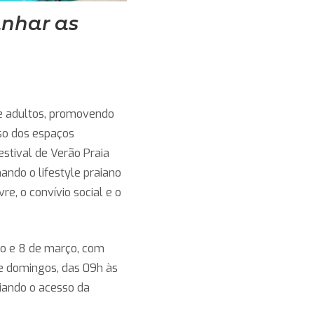
nhar as
ipirangafeelings
threads.net/@ipirangafeelings
om/ipirangafeelings
://whatsapp.com/channel/0029VaDoQ2b
 e adultos, promovendo
so dos espaços
estival de Verão Praia
ando o lifestyle praiano
re, o convívio social e o
iro e 8 de março, com
 e domingos, das 09h às
liando o acesso da