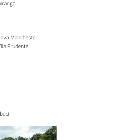
piranga
a Nova Manchester
Vila Prudente
a
buci