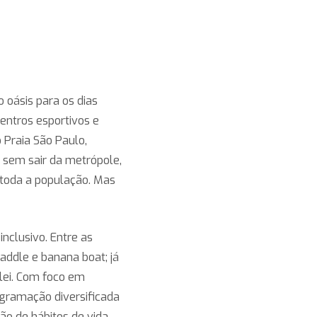
 oásis para os dias
centros esportivos e
 Praia São Paulo,
o sem sair da metrópole,
 toda a população. Mas
nclusivo. Entre as
addle e banana boat; já
ôlei. Com foco em
rogramação diversificada
ão de hábitos de vida