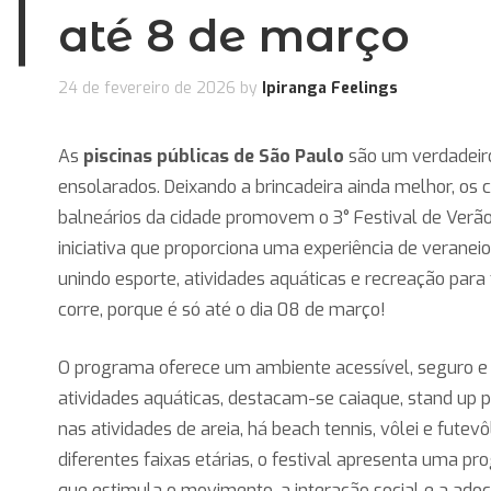
até 8 de março
24 de fevereiro de 2026
by
Ipiranga Feelings
As
piscinas públicas de São Paulo
são um verdadeiro
ensolarados. Deixando a brincadeira ainda melhor, os 
balneários da cidade promovem o 3° Festival de Verão
iniciativa que proporciona uma experiência de veranei
unindo esporte, atividades aquáticas e recreação para
corre, porque é só até o dia 08 de março!
O programa oferece um ambiente acessível, seguro e i
atividades aquáticas, destacam-se caiaque, stand up p
nas atividades de areia, há beach tennis, vôlei e futev
diferentes faixas etárias, o festival apresenta uma p
que estimula o movimento, a interação social e a adoç