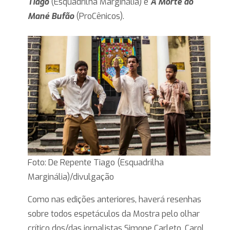
Tiago
(Esquadrilha Marginália) e
A Morte do
Mané Bufão
(ProCênicos).
Foto: De Repente Tiago (Esquadrilha
Marginália)/divulgação
Como nas edições anteriores, haverá resenhas
sobre todos espetáculos da Mostra pelo olhar
crítico dos/das jornalistas Simone Carleto, Carol