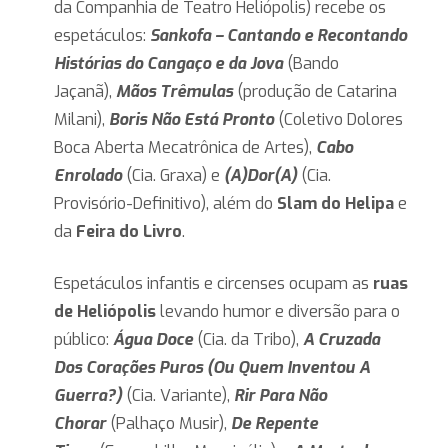
da Companhia de Teatro Heliópolis) recebe os
espetáculos:
Sankofa – Cantando e Recontando
Histórias do Cangaço e da Jova
(Bando
Jaçanã),
Mãos Trêmulas
(produção de Catarina
Milani),
Boris Não Está Pronto
(Coletivo Dolores
Boca Aberta Mecatrônica de Artes),
Cabo
Enrolado
(Cia. Graxa) e
(A)Dor(A)
(Cia.
Provisório-Definitivo), além do
Slam do Helipa
e
da
Feira do Livro
.
Espetáculos infantis e circenses ocupam as
ruas
de Heliópolis
levando humor e diversão para o
público:
Água Doce
(Cia. da Tribo),
A Cruzada
Dos Corações Puros (Ou Quem Inventou A
Guerra?)
(Cia. Variante),
Rir Para Não
Chorar
(Palhaço Musir),
De Repente