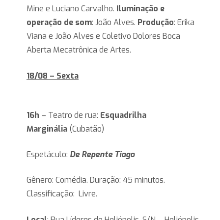
Mine e Luciano Carvalho.
Iluminação e
operação de som
: João Alves.
Produção
: Erika
Viana e João Alves e Coletivo Dolores Boca
Aberta Mecatrônica de Artes.
18/08 – Sexta
16h
– Teatro de rua:
Esquadrilha
Marginália
(Cubatão)
Espetáculo:
De Repente Tiago
Gênero: Comédia. Duração: 45 minutos.
Classificação: Livre.
Local
: Rua Líderes de Heliópolis, S/N – Heliópolis.