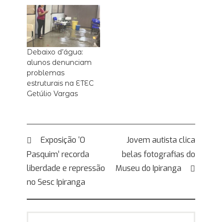
Debaixo d’água:
alunos denunciam
problemas
estruturais na ETEC
Getúlio Vargas
Navegação
Exposição ‘O
Jovem autista clica
Pasquim’ recorda
belas fotografias do
de
liberdade e repressão
Museu do Ipiranga
Post
no Sesc Ipiranga