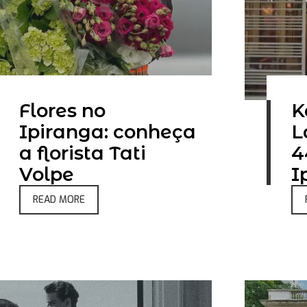
Flores no
K
Ipiranga: conheça
L
a florista Tati
4
Volpe
I
READ MORE