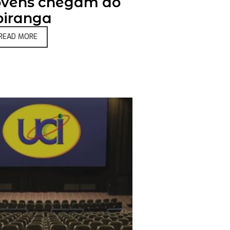
ovens chegam ao
piranga
READ MORE