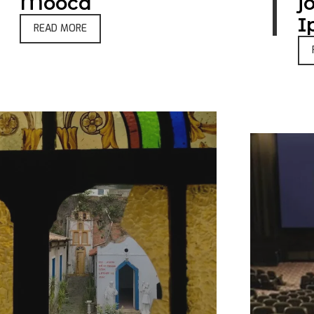
Mooca
j
I
READ MORE