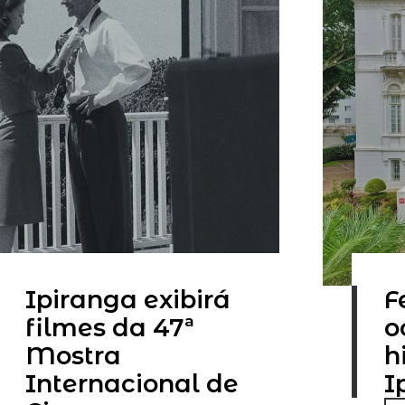
Ipiranga exibirá
F
filmes da 47ª
o
Mostra
h
Internacional de
I