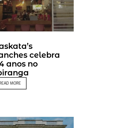
askata’s
anches celebra
4 anos no
piranga
READ MORE