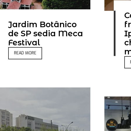
C
Jardim Botânico
f
de SP sedia Meca
I
Festival
c
m
READ MORE