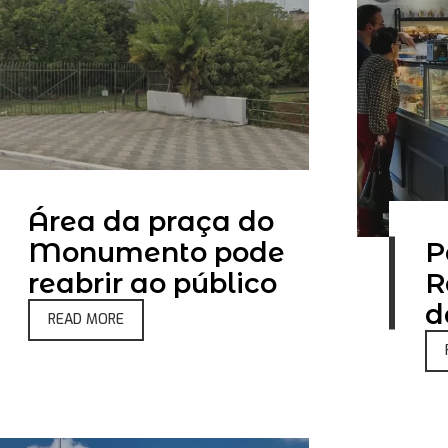
Área da praça do
Monumento pode
P
reabrir ao público
R
d
READ MORE