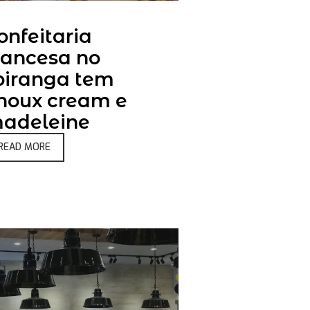
onfeitaria
rancesa no
piranga tem
houx cream e
adeleine
READ MORE