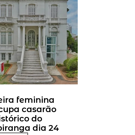
eira feminina
cupa casarão
istórico do
piranga dia 24