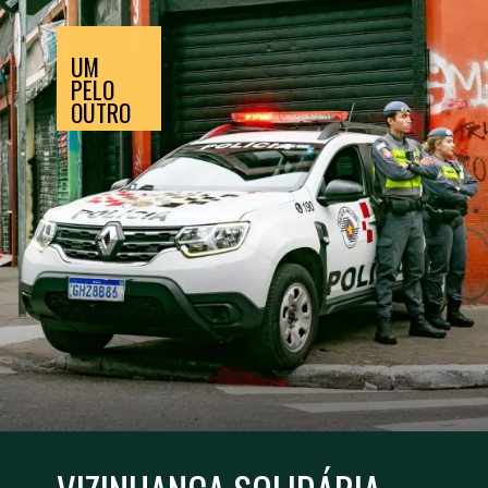
UM
PELO
OUTRO