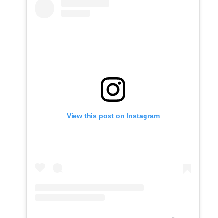
View this post on Instagram
Shopping
Fazenda
Uma
Plaza Sul
indoor
árvore