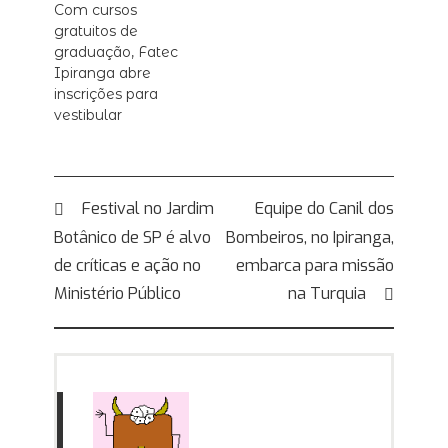
Com cursos
gratuitos de
graduação, Fatec
Ipiranga abre
inscrições para
vestibular
Navegação
Festival no Jardim
Equipe do Canil dos
Botânico de SP é alvo
Bombeiros, no Ipiranga,
de
de críticas e ação no
embarca para missão
Post
Ministério Público
na Turquia