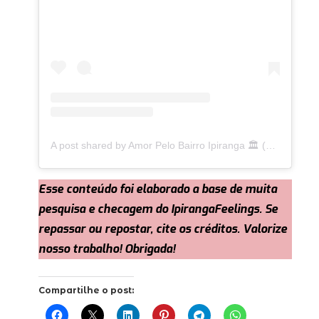
A post shared by Amor Pelo Bairro Ipiranga 🏛 (@ipirangafeelings)
Esse conteúdo foi elaborado a base de muita
pesquisa e checagem do IpirangaFeelings. Se
repassar ou
r
epostar, cite os créditos. Valorize
nosso trabalho!
Obrigada!
Compartilhe o post: