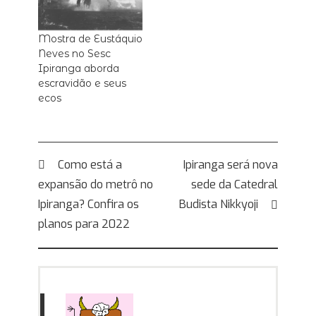
Mostra de Eustáquio
Neves no Sesc
Ipiranga aborda
escravidão e seus
ecos
Navegação
Como está a
Ipiranga será nova
expansão do metrô no
sede da Catedral
de
Ipiranga? Confira os
Budista Nikkyoji
Post
planos para 2022