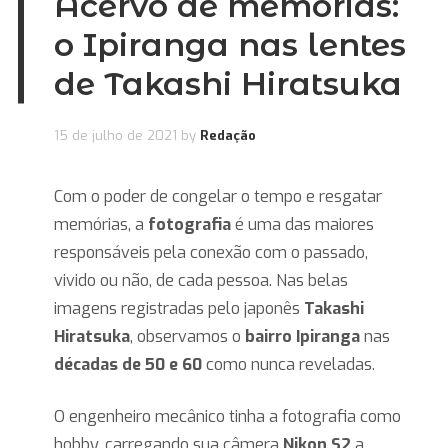
Acervo de memórias:
o Ipiranga nas lentes
de Takashi Hiratsuka
15 de julho de 2021
by
Redação
Com o poder de congelar o tempo e resgatar
memórias, a
fotografia
é uma das maiores
responsáveis pela conexão com o passado,
vivido ou não, de cada pessoa. Nas belas
imagens registradas pelo japonês
Takashi
Hiratsuka
, observamos o
bairro Ipiranga
nas
décadas de 50 e 60
como nunca reveladas.
O engenheiro mecânico tinha a fotografia como
hobby, carregando sua câmera
Nikon S2
a