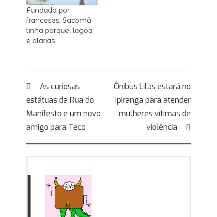
Fundado por
franceses, Sacomã
tinha parque, lagoa
e olarias
Navegação
As curiosas
Ônibus Lilás estará no
estátuas da Rua do
Ipiranga para atender
de
Manifesto e um novo
mulheres vítimas de
Post
amigo para Teco
violência