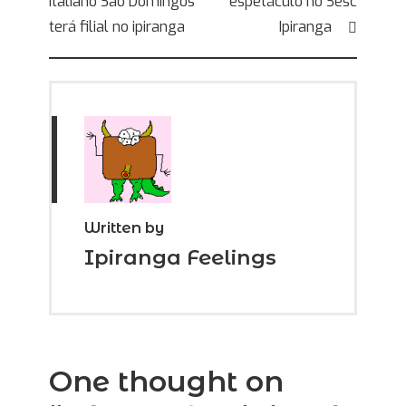
italiano São Domingos
espetáculo no Sesc
de
terá filial no ipiranga
Ipiranga
Post
Written by
Ipiranga Feelings
One thought on