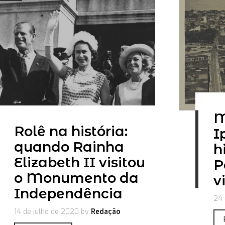
M
Rolê na história:
I
quando Rainha
h
Elizabeth II visitou
P
o Monumento da
v
Independência
24 
14 de julho de 2020
by
Redação