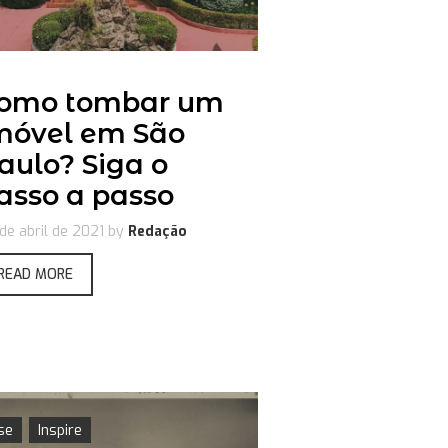
omo tombar um
móvel em São
aulo? Siga o
asso a passo
de abril de 2021
by
Redação
READ MORE
se
Inspire