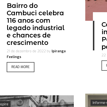
Bairro do
Cambuci celebra
116 anos com
C
legado industrial
i
e chances de
P
crescimento
p
21 de dezembro de 2022
by
Ipiranga
22 
Feelings
READ MORE
Informe-
nspire