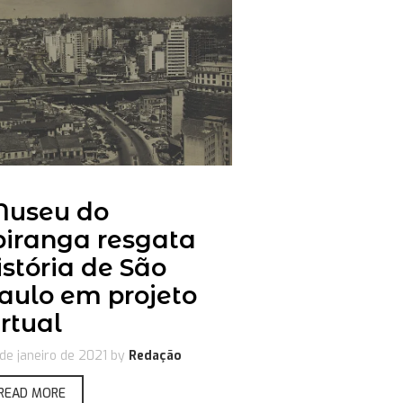
useu do
piranga resgata
istória de São
aulo em projeto
irtual
de janeiro de 2021
by
Redação
READ MORE