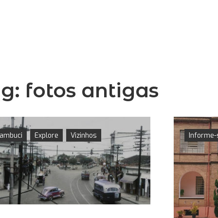
ag:
fotos antigas
ambuci
Explore
Vizinhos
Informe-