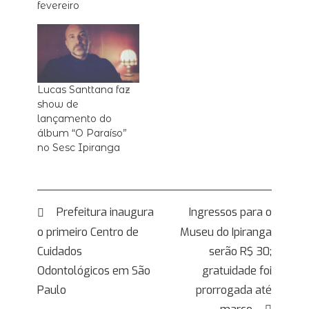
fevereiro
Lucas Santtana faz
show de
lançamento do
álbum “O Paraíso”
no Sesc Ipiranga
Navegação
Prefeitura inaugura
Ingressos para o
o primeiro Centro de
Museu do Ipiranga
de
Cuidados
serão R$ 30;
Post
Odontológicos em São
gratuidade foi
Paulo
prorrogada até