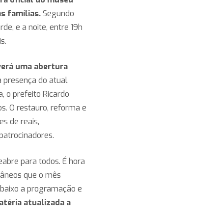
s famílias.
Segundo
de, e a noite, entre 19h
s.
verá uma abertura
a presença do atual
, o prefeito Ricardo
os. O restauro, reforma e
s de reais,
 patrocinadores.
reabre para todos. É hora
orâneos que o mês
 abaixo a programação e
téria atualizada a