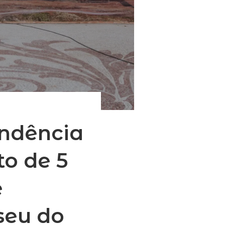
ndência
to de 5
e
seu do