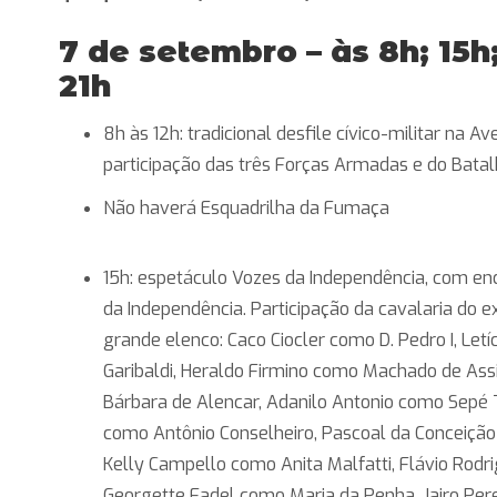
7 de setembro – às 8h; 15h;
21h
8h às 12h: tradicional desfile cívico-militar na Av
participação das três Forças Armadas e do Batal
Não haverá Esquadrilha da Fumaça
15h: espetáculo Vozes da Independência, com en
da Independência. Participação da cavalaria do ex
grande elenco: Caco Ciocler como D. Pedro I, Let
Garibaldi, Heraldo Firmino como Machado de Ass
Bárbara de Alencar, Adanilo Antonio como Sepé Ti
como Antônio Conselheiro, Pascoal da Conceiçã
Kelly Campello como Anita Malfatti, Flávio Rod
Georgette Fadel como Maria da Penha, Jairo Pe