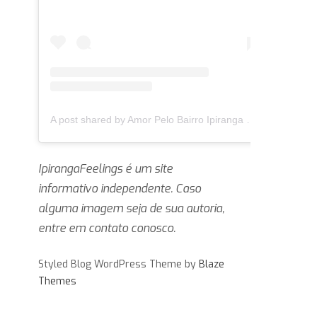
A post shared by Amor Pelo Bairro Ipiranga 🏛 (@ipirangafeelings)
IpirangaFeelings é um site
informativo independente. Caso
alguma imagem seja de sua autoria,
entre em contato conosco.
Styled Blog WordPress Theme by
Blaze
Themes