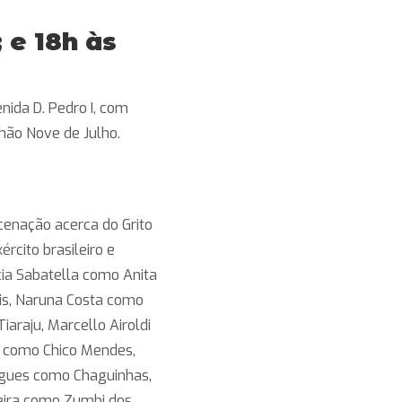
 e 18h às
enida D. Pedro I, com
hão Nove de Julho.
cenação acerca do Grito
ército brasileiro e
ícia Sabatella como Anita
is, Naruna Costa como
araju, Marcello Airoldi
o como Chico Mendes,
rigues como Chaguinhas,
reira como Zumbi dos