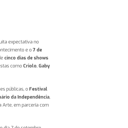
ta expectativa no
contecimento e o
7 de
 de
cinco dias de shows
tistas como
Criolo
,
Gaby
es públicas, o
Festival
nário da Independência
,
a Arte, em parceria com
do dia 7 de setembro,