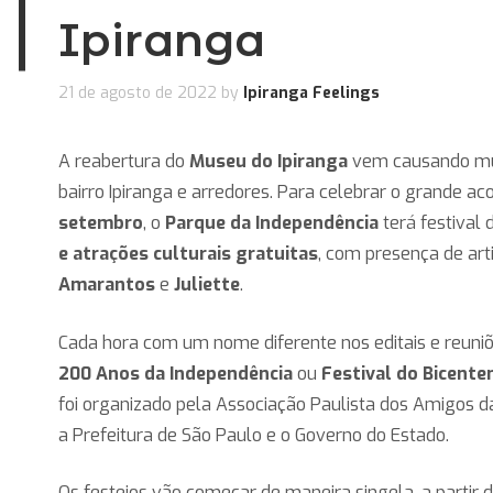
Ipiranga
21 de agosto de 2022
by
Ipiranga Feelings
A reabertura do
Museu do Ipiranga
vem causando mui
bairro Ipiranga e arredores. Para celebrar o grande a
setembro
, o
Parque da Independência
terá festival
e atrações culturais gratuitas
, com presença de ar
Amarantos
e
Juliette
.
Cada hora com um nome diferente nos editais e reuniõ
200 Anos da Independência
ou
Festival do Bicente
foi organizado pela Associação Paulista dos Amigos d
a Prefeitura de São Paulo e o Governo do Estado.
Os festejos vão começar de maneira singela, a partir 