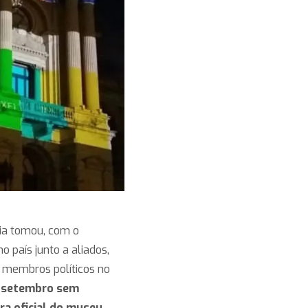
cia tomou, com o
 país junto a aliados,
s membros políticos no
e setembro sem
ra oficial do museu