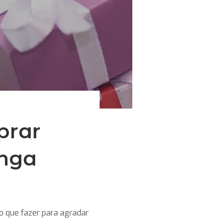
prar
anga
o que fazer para agradar