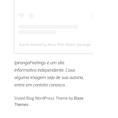
A post shared by Amor Pelo Bairro Ipiranga 🏛 (@ipirangafeelings)
IpirangaFeelings é um site
informativo independente. Caso
alguma imagem seja de sua autoria,
entre em contato conosco.
Styled Blog WordPress Theme by
Blaze
Themes