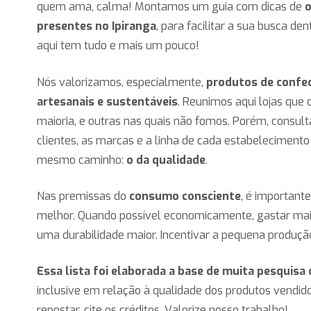
quem ama, calma! Montamos um guia com dicas de
presentes no Ipiranga
, para facilitar a sua busca den
aqui tem tudo e mais um pouco!
Nós valorizamos, especialmente,
produtos de confec
artesanais e sustentáveis
. Reunimos aqui lojas qu
maioria, e outras nas quais não fomos. Porém, consul
clientes, as marcas e a linha de cada estabelecimento
mesmo caminho:
o da qualidade
.
Nas premissas do
consumo consciente
, é importan
melhor. Quando possível economicamente, gastar ma
uma durabilidade maior. Incentivar a pequena produção
Essa lista foi elaborada a base de muita pesquisa
inclusive em relação à qualidade dos produtos vendido
repostar, cite os créditos. Valorize nosso trabalho!