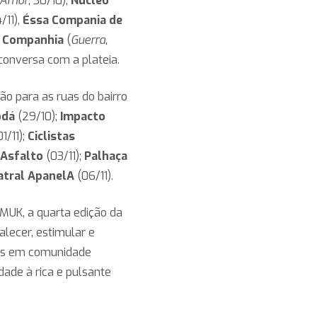
 Amor
, 30/10),
Núcleo
4/11),
Éssa Compania de
a Companhia
(
Guerra
,
conversa com a plateia.
ão para as ruas do bairro
odá
(29/10);
Impacto
1/11);
Ciclistas
 Asfalto
(03/11);
Palhaça
atral ApanelA
(06/11).
 MUK, a quarta edição da
alecer, estimular e
ntes em comunidade
dade à rica e pulsante