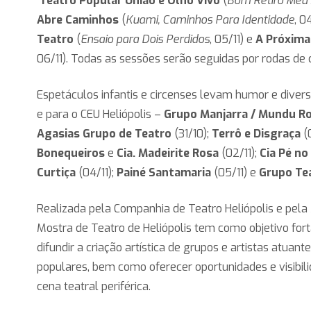
Teatro Popular União e Olho Vivo
(
Bom Retiro Meu
Abre Caminhos
(
Kuami, Caminhos Para Identidade
, 0
Teatro
(
Ensaio para Dois Perdidos
, 05/11) e
A Próxim
06/11). Todas as sessões serão seguidas por rodas de 
Espetáculos infantis e circenses levam humor e divers
e para o CEU Heliópolis –
Grupo Manjarra / Mundu R
Agasias Grupo de Teatro
(31/10);
Terrô e Disgraça
(0
Bonequeiros
e
Cia. Madeirite Rosa
(02/11);
Cia Pé no
Curtiça
(04/11);
Painé Santamaria
(05/11) e
Grupo Te
Realizada pela Companhia de Teatro Heliópolis e pela
Mostra de Teatro de Heliópolis tem como objetivo fort
difundir a criação artística de grupos e artistas atua
populares, bem como oferecer oportunidades e visibili
cena teatral periférica.