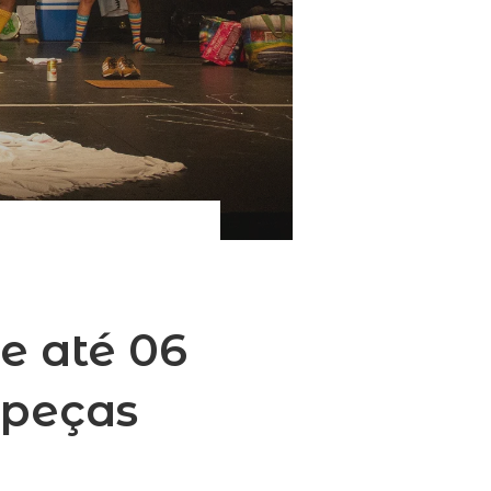
e até 06
 peças