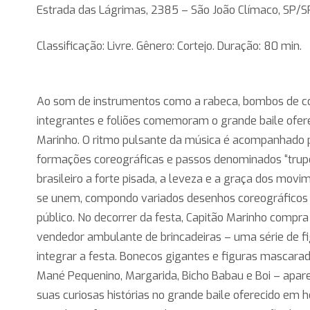
Estrada das Lágrimas, 2385 – São João Clímaco, SP/S
Classificação: Livre. Gênero: Cortejo. Duração: 80 min.
Ao som de instrumentos como a rabeca, bombos de co
integrantes e foliões comemoram o grande baile ofere
Marinho. O ritmo pulsante da música é acompanhado p
formações coreográficas e passos denominados “trup
brasileiro a forte pisada, a leveza e a graça dos mov
se unem, compondo variados desenhos coreográficos 
público. No decorrer da festa, Capitão Marinho comp
vendedor ambulante de brincadeiras – uma série de f
integrar a festa. Bonecos gigantes e figuras mascara
Mané Pequenino, Margarida, Bicho Babau e Boi – apar
suas curiosas histórias no grande baile oferecido e