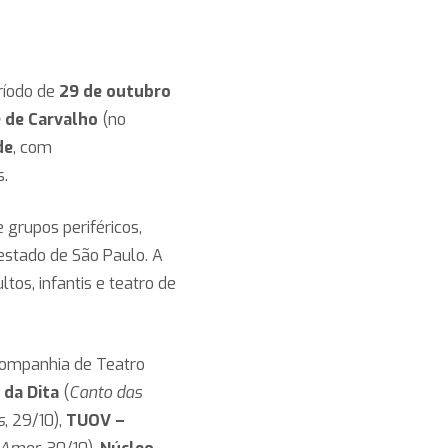
ríodo de
29 de outubro
é de Carvalho
(no
de
, com
s.
 grupos periféricos,
estado de São Paulo. A
ltos, infantis e teatro de
ompanhia de Teatro
 da Dita
(
Canto das
s
, 29/10),
TUOV –