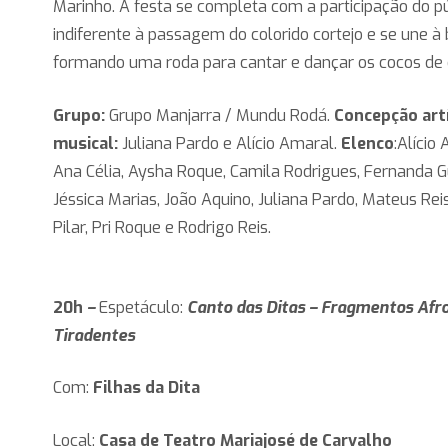
Marinho. A festa se completa com a participação do pú
indiferente à passagem do colorido cortejo e se une à b
formando uma roda para cantar e dançar os cocos de 
Grupo:
Grupo Manjarra / Mundu Rodá.
Concepção artí
musical:
Juliana Pardo e Alício Amaral.
Elenco
:Alício
Ana Célia, Aysha Roque, Camila Rodrigues, Fernanda G
Jéssica Marias, João Aquino, Juliana Pardo, Mateus Reis
Pilar, Pri Roque e Rodrigo Reis.
20h
–
Espetáculo:
Canto das Ditas – Fragmentos Afr
Tiradentes
Com:
Filhas da Dita
Local:
Casa de Teatro Mariajosé de Carvalho