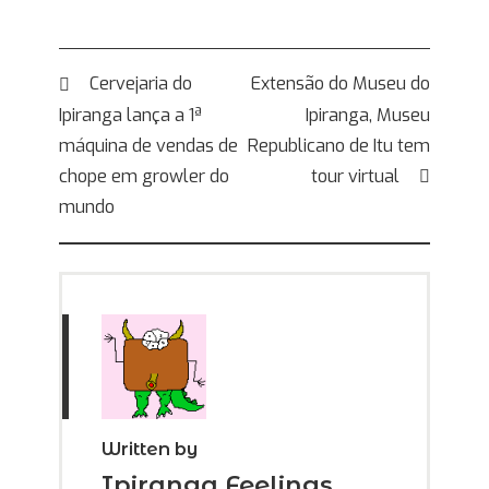
Navegação
Cervejaria do
Extensão do Museu do
Ipiranga lança a 1ª
Ipiranga, Museu
de
máquina de vendas de
Republicano de Itu tem
Post
chope em growler do
tour virtual
mundo
Written by
Ipiranga Feelings