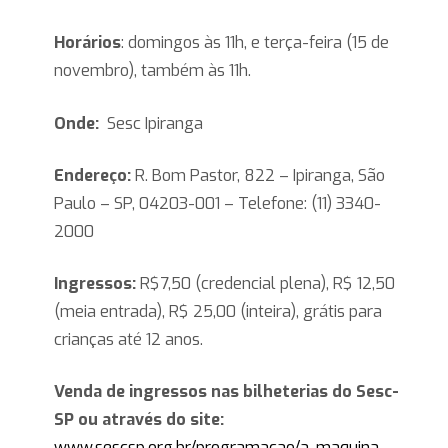
Horários
: domingos às 11h, e terça-feira (15 de
novembro), também às 11h.
Onde:
Sesc Ipiranga
Endereço:
R. Bom Pastor, 822 – Ipiranga, São
Paulo – SP, 04203-001 – Telefone: (11) 3340-
2000
Ingressos:
R$7,50 (credencial plena), R$ 12,50
(meia entrada), R$ 25,00 (inteira), grátis para
crianças até 12 anos.
Venda de ingressos nas bilheterias do Sesc-
SP ou através do site:
www.sescsp.org.br/programacao/a-maquina-