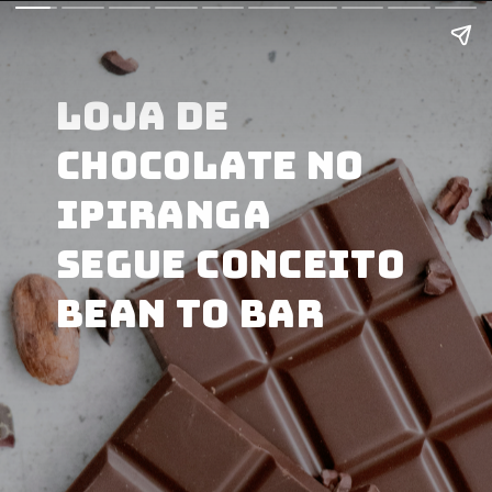
Loja de
chocolate no
Ipiranga
segue conceito
bean to bar