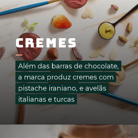
Cremes
Além das barras de chocolate,
Além das barras de chocolate,
a marca produz cremes com
a marca produz cremes com
pistache iraniano, e avelãs
pistache iraniano, e avelãs
italianas e turcas
italianas e turcas