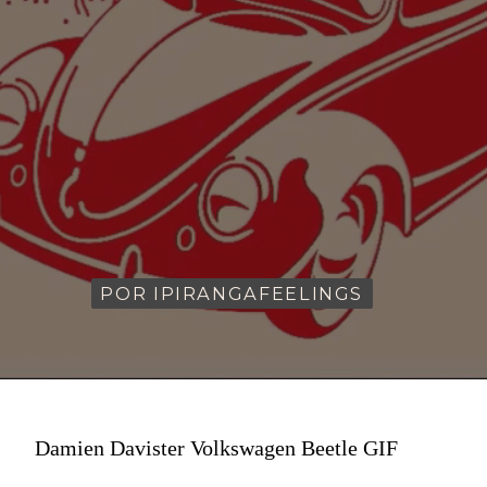
POR IPIRANGAFEELINGS
POR IPIRANGAFEELINGS
Damien Davister Volkswagen Beetle GIF