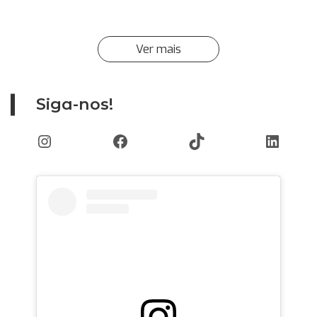
de travesseiro
Ver mais
Siga-nos!
Instagram
Facebook
TikTok
Linked