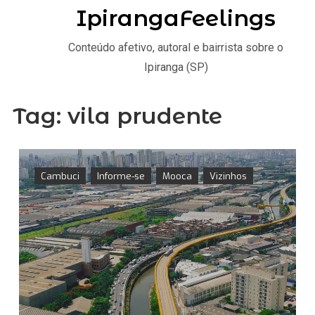
IpirangaFeelings
Conteúdo afetivo, autoral e bairrista sobre o
Ipiranga (SP)
Tag:
vila prudente
Cambuci
Informe-se
Mooca
Vizinhos