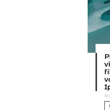
P
v
f
v
I
18 