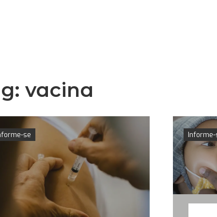
ag:
vacina
nforme-se
Informe-