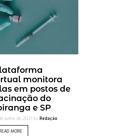
lataforma
irtual monitora
ilas em postos de
acinação do
piranga e SP
de junho de 2021
by
Redação
READ MORE