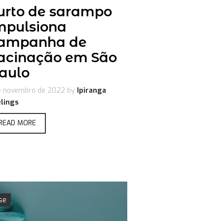
urto de sarampo
mpulsiona
ampanha de
acinação em São
aulo
e novembro de 2022
by
Ipiranga
lings
READ MORE
se