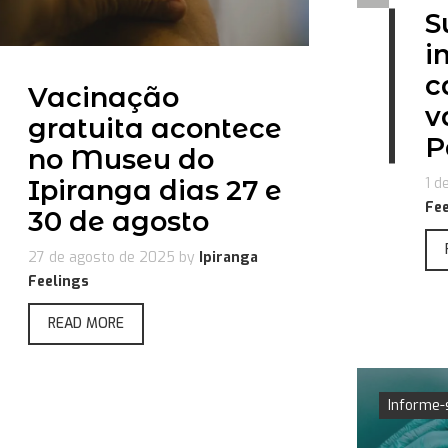
S
i
c
Vacinação
v
gratuita acontece
P
no Museu do
Ipiranga dias 27 e
1 d
Fee
30 de agosto
27 de agosto de 2025
by
Ipiranga
Feelings
READ MORE
Informe-