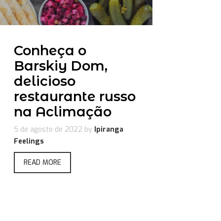
Conheça o
Barskiy Dom,
delicioso
restaurante russo
na Aclimação
5 de agosto de 2022
by
Ipiranga
Feelings
READ MORE