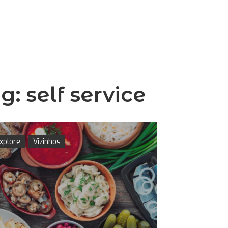
ag:
self service
xplore
Vizinhos