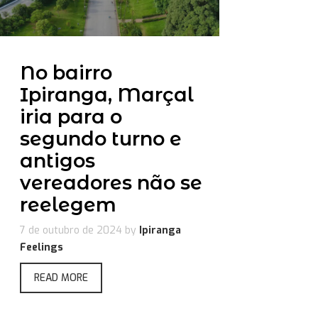
No bairro
Ipiranga, Marçal
iria para o
segundo turno e
antigos
vereadores não se
reelegem
7 de outubro de 2024
by
Ipiranga
Feelings
READ MORE