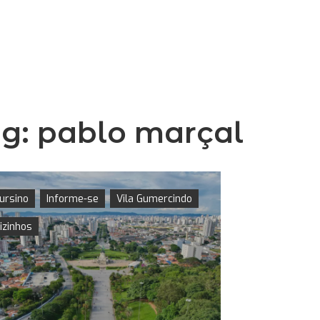
ag:
pablo marçal
ursino
Informe-se
Vila Gumercindo
izinhos