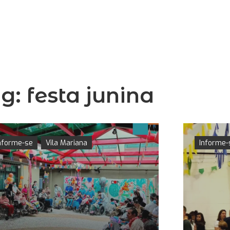
ag:
festa junina
nforme-se
Vila Mariana
Informe-