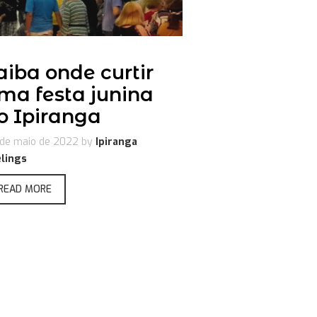
aiba onde curtir
ma festa junina
o Ipiranga
de maio de 2022
by
Ipiranga
lings
READ MORE