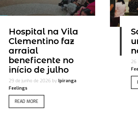
Hospital na Vila
S
Clementino faz
u
arraial
n
beneficente no
26 
início de julho
Fee
29 de junho de 2026
by
Ipiranga
Feelings
READ MORE