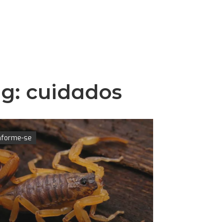
ag:
cuidados
nforme-se