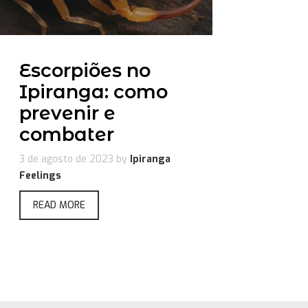
Escorpiões no
Ipiranga: como
prevenir e
combater
3 de agosto de 2023
by
Ipiranga
Feelings
READ MORE