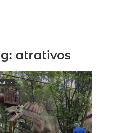
ag:
atrativos
xplore