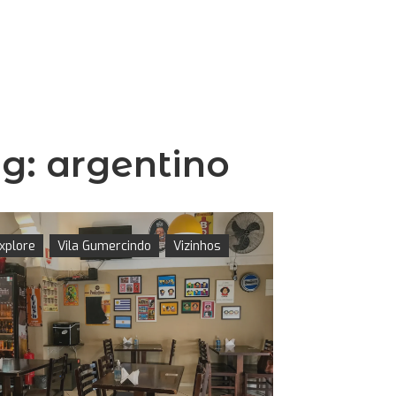
ag:
argentino
xplore
Vila Gumercindo
Vizinhos