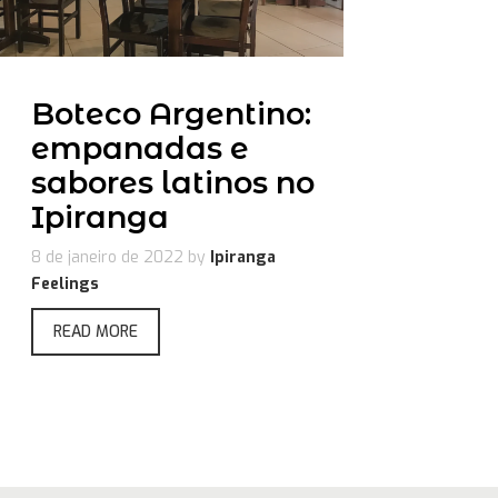
Boteco Argentino:
empanadas e
sabores latinos no
Ipiranga
8 de janeiro de 2022
by
Ipiranga
Feelings
READ MORE