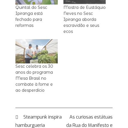
Quintal do Sesc
Mostra de Eustáquio
Ipiranga está
Neves no Sesc
fechado para
Ipiranga aborda
reformas
escravidão e seus
ecos
Sesc celebra os 30
anos do programa
Mesa Brasil no
combate à fome e
ao desperdício
Navegação
Steampunk inspira
As curiosas estátuas
hamburgueria
da Rua do Manifesto e