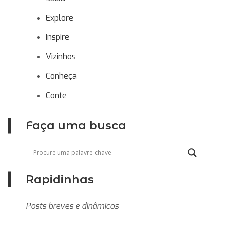
Explore
Inspire
Vizinhos
Conheça
Conte
Faça uma busca
Rapidinhas
Posts breves e dinâmicos
Rolê de bruxa: confira 5 eventos de
Evento imersivo chega a SP com