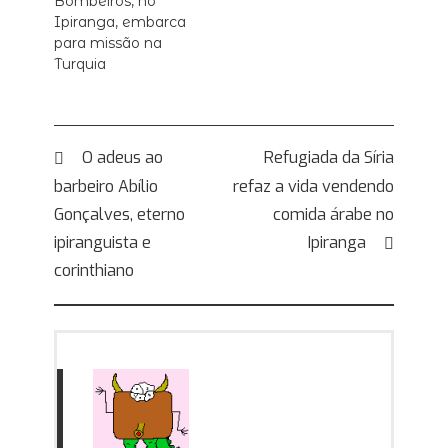
Bombeiros, no
Ipiranga, embarca
para missão na
Turquia
Navegação
O adeus ao
Refugiada da Síria
barbeiro Abílio
refaz a vida vendendo
de
Gonçalves, eterno
comida árabe no
Post
ipiranguista e
Ipiranga
corinthiano