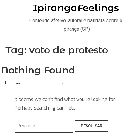
IpirangaFeelings
Conteúdo afetivo, autoral e bairrista sobre o
Ipiranga (SP)
Tag:
voto de protesto
Nothing Found
Comece aqui
Home
It seems we can’t find what you’re looking for.
Perhaps searching can help.
Stories
Saiba
Pesquisar
por:
Explore