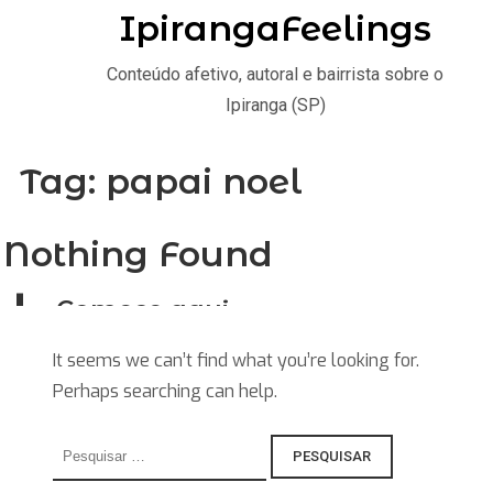
IpirangaFeelings
Conteúdo afetivo, autoral e bairrista sobre o
Ipiranga (SP)
Tag:
papai noel
Nothing Found
Comece aqui
Home
It seems we can’t find what you’re looking for.
Perhaps searching can help.
Stories
Saiba
Pesquisar
por:
Explore