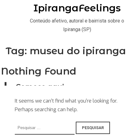
IpirangaFeelings
Conteúdo afetivo, autoral e bairrista sobre o
Ipiranga (SP)
Tag:
museu do ipiranga
Nothing Found
Comece aqui
Home
It seems we can’t find what you’re looking for.
Perhaps searching can help.
Stories
Saiba
Pesquisar
por:
Explore