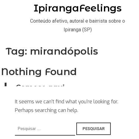
IpirangaFeelings
Conteúdo afetivo, autoral e bairrista sobre o
Ipiranga (SP)
Tag:
mirandópolis
Nothing Found
Comece aqui
Home
It seems we can’t find what you’re looking for.
Perhaps searching can help.
Stories
Saiba
Pesquisar
por:
Explore