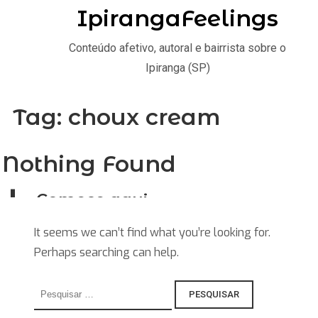
IpirangaFeelings
Conteúdo afetivo, autoral e bairrista sobre o
Ipiranga (SP)
Tag:
choux cream
Nothing Found
Comece aqui
Home
It seems we can’t find what you’re looking for.
Perhaps searching can help.
Stories
Saiba
Pesquisar
por:
Explore