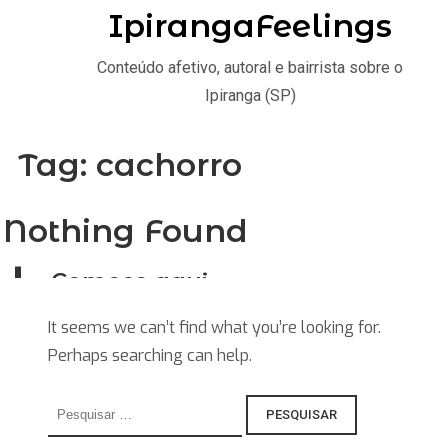
IpirangaFeelings
Conteúdo afetivo, autoral e bairrista sobre o
Ipiranga (SP)
Tag:
cachorro
Nothing Found
Comece aqui
Home
It seems we can’t find what you’re looking for.
Perhaps searching can help.
Stories
Saiba
Pesquisar
por:
Explore