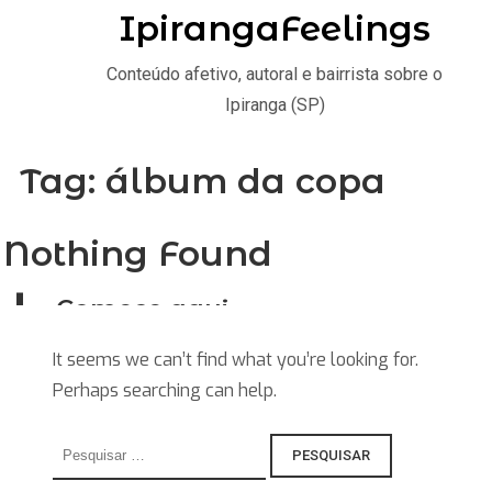
IpirangaFeelings
Conteúdo afetivo, autoral e bairrista sobre o
Ipiranga (SP)
Tag:
álbum da copa
Nothing Found
Comece aqui
Home
It seems we can’t find what you’re looking for.
Perhaps searching can help.
Stories
Saiba
Pesquisar
por:
Explore