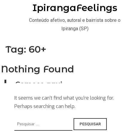
IpirangaFeelings
Conteúdo afetivo, autoral e bairrista sobre o
Ipiranga (SP)
Tag:
60+
Nothing Found
Comece aqui
Home
It seems we can’t find what you’re looking for.
Perhaps searching can help.
Stories
Saiba
Pesquisar
por:
Explore