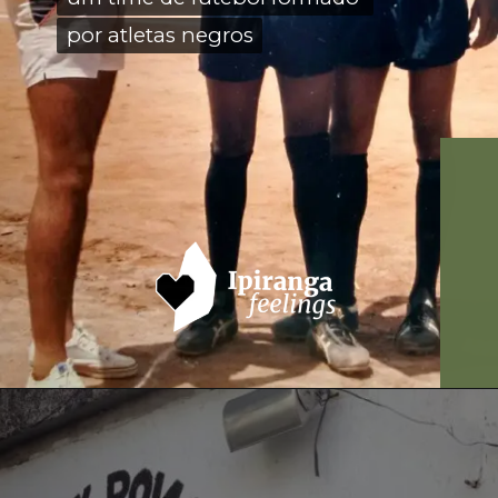
por atletas negros
por atletas negros