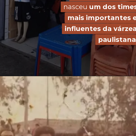
nasceu 
nasceu 
um dos times
um dos times
mais importantes e
mais importantes e
influentes da várzea
influentes da várzea
paulistana
paulistana