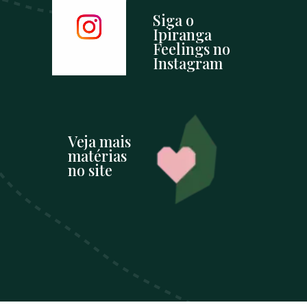
Siga o 
Ipiranga
Feelings no 
Instagram
Veja mais 
matérias 
no site