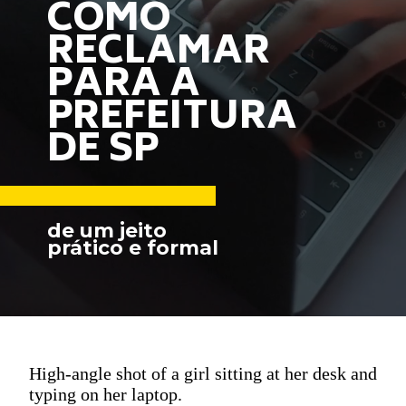
COMO 
RECLAMAR 
PARA A 
PREFEITURA 
DE SP
de um jeito 
prático e formal
High-angle shot of a girl sitting at her desk and
typing on her laptop.