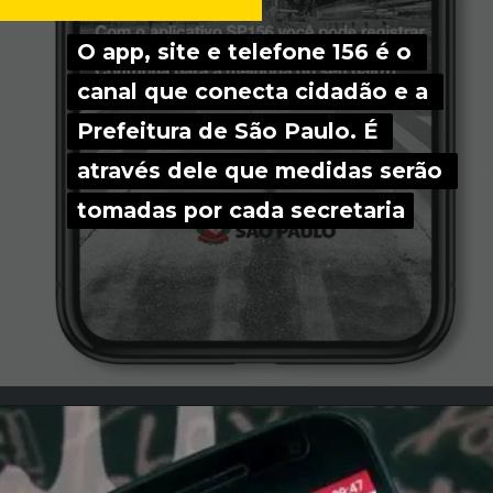
O app, site e telefone 156 é o 
O app, site e telefone 156 é o 
canal que conecta cidadão e a 
canal que conecta cidadão e a 
Prefeitura de São Paulo. É 
Prefeitura de São Paulo. É 
através dele que medidas serão 
através dele que medidas serão 
tomadas por cada secretaria
tomadas por cada secretaria