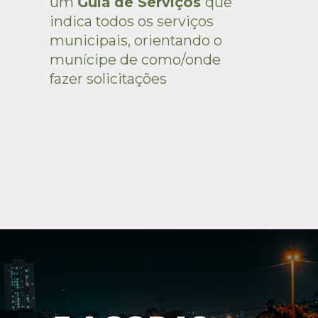
um 
Guia de Serviços 
que 
indica todos os serviços 
municipais, orientando o 
munícipe de como/onde 
fazer solicitações